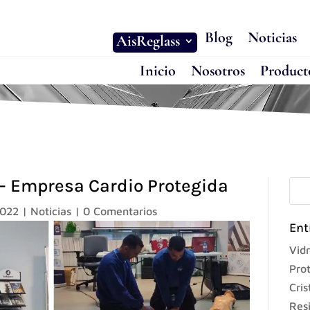
Blog
Noticias
AisReglass
Inicio
Nosotros
Product
 – Empresa Cardio Protegida
2022
|
Noticias
|
0 Comentarios
Ent
Vidr
Prot
Cris
Res