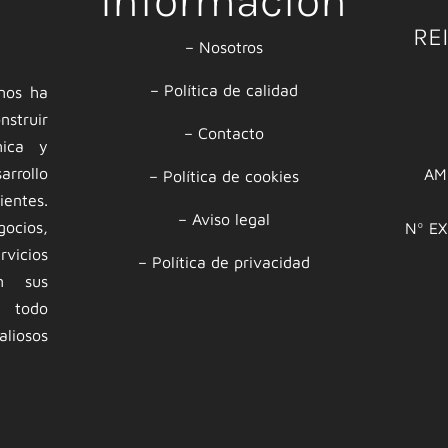
Información
RE
–
Nosotros
–
Política de calidad
 nos ha
nstruir
–
Contacto
mica y
rrollo
AM
–
Política de cookies
ntes.
–
Aviso legal
ocios,
Nº E
rvicios
–
Política de privacidad
an sus
n todo
liosos