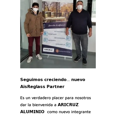
𝗦𝗲𝗴𝘂𝗶𝗺𝗼𝘀 𝗰𝗿𝗲𝗰𝗶𝗲𝗻𝗱𝗼… 𝗻𝘂𝗲𝘃𝗼
𝗔𝗶𝘀𝗥𝗲𝗴𝗹𝗮𝘀𝘀 𝗣𝗮𝗿𝘁𝗻𝗲𝗿
Es un verdadero placer para nosotros
dar la bienvenida a 𝗔𝗥𝗜𝗖𝗥𝗨𝗭
𝗔𝗟𝗨𝗠𝗜𝗡𝗜𝗢 como nuevo integrante