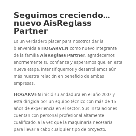
𝗦𝗲𝗴𝘂𝗶𝗺𝗼𝘀 𝗰𝗿𝗲𝗰𝗶𝗲𝗻𝗱𝗼…
𝗻𝘂𝗲𝘃𝗼 𝗔𝗶𝘀𝗥𝗲𝗴𝗹𝗮𝘀𝘀
𝗣𝗮𝗿𝘁𝗻𝗲𝗿
Es un verdadero placer para nosotros dar la
bienvenida a 𝗛𝗢𝗚𝗔𝗥𝗩𝗘𝗡 como nuevo integrante
de la familia 𝗔𝗶𝘀𝗥𝗲𝗴𝗹𝗮𝘀𝘀 𝗣𝗮𝗿𝘁𝗻𝗲𝗿, agradecemos
enormemente su confianza y esperamos que, en esta
nueva etapa, intensifiquemos y desarrollemos aún
más nuestra relación en beneficio de ambas
empresas.
𝗛𝗢𝗚𝗔𝗥𝗩𝗘𝗡 inició su andadura en el año 2007 y
está dirigida por un equipo técnico con más de 15
años de experiencia en el sector. Sus instalaciones
cuentan con personal profesional altamente
cualificado, a la vez que la maquinaria necesaria
para llevar a cabo cualquier tipo de proyecto.