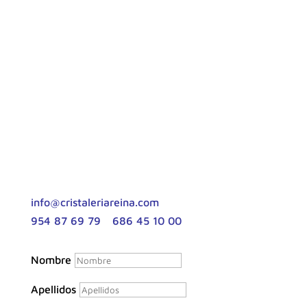
Contacta con nosotros
Rellena el formulario con tus dudas o
contáctanos a través de los siguientes medios:
info@cristaleriareina.com
954 87 69 79
|
686 45 10 00
Nombre
Apellidos