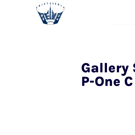
Gallery
P-One C