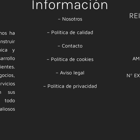
Información
RE
–
Nosotros
–
Política de calidad
 nos ha
nstruir
–
Contacto
mica y
rrollo
AM
–
Política de cookies
ntes.
–
Aviso legal
ocios,
Nº E
rvicios
–
Política de privacidad
an sus
n todo
liosos