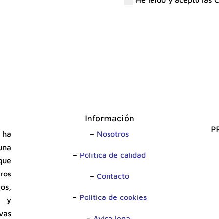
Información
P
 ha
–
Nosotros
una
–
Política de calidad
que
tros
–
Contacto
os,
–
Política de cookies
s y
vas
–
Aviso legal