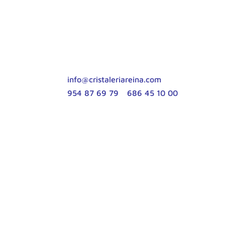
Contacta con nosotros
Rellena el formulario con tus dudas o cont
siguientes medios:
info@cristaleriareina.com
954 87 69 79
|
686 45 10 00