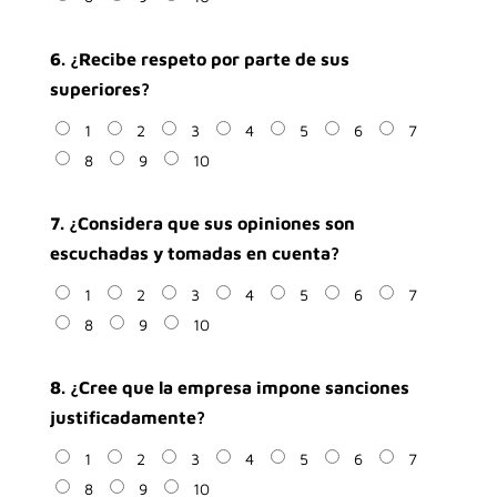
6. ¿Recibe respeto por parte de sus
superiores?
1
2
3
4
5
6
7
8
9
10
7. ¿Considera que sus opiniones son
escuchadas y tomadas en cuenta?
1
2
3
4
5
6
7
8
9
10
8. ¿Cree que la empresa impone sanciones
justificadamente?
1
2
3
4
5
6
7
8
9
10